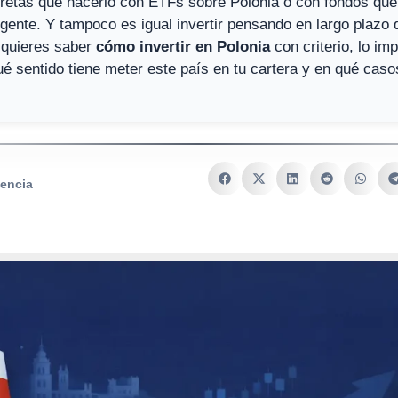
retas que hacerlo con ETFs sobre Polonia o con fondos qu
ente. Y tampoco es igual invertir pensando en largo plazo
i quieres saber
cómo invertir en Polonia
con criterio, lo im
é sentido tiene meter este país en tu cartera y en qué cas
lencia