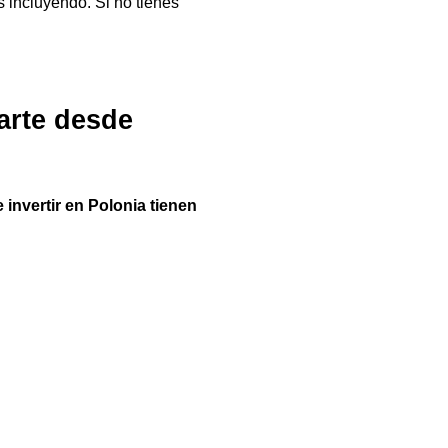
s incluyendo. Si no tienes
carte desde
 invertir en Polonia tienen