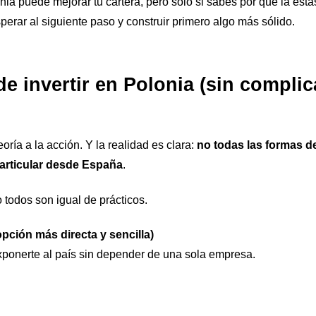
ia puede mejorar tu cartera, pero solo si sabes por qué la está
sperar al siguiente paso y construir primero algo más sólido.
e invertir en Polonia (sin compli
oría a la acción. Y la realidad es clara:
no todas las formas de
particular desde España
.
 todos son igual de prácticos.
opción más directa y sencilla)
xponerte al país sin depender de una sola empresa.