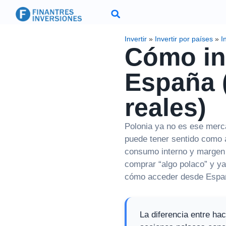
Invertir
»
Invertir por países
»
I
Cómo in
España 
reales)
Polonia ya no es ese merc
puede tener sentido como a
consumo interno y margen 
comprar “algo polaco” y y
cómo acceder desde España
La diferencia entre ha