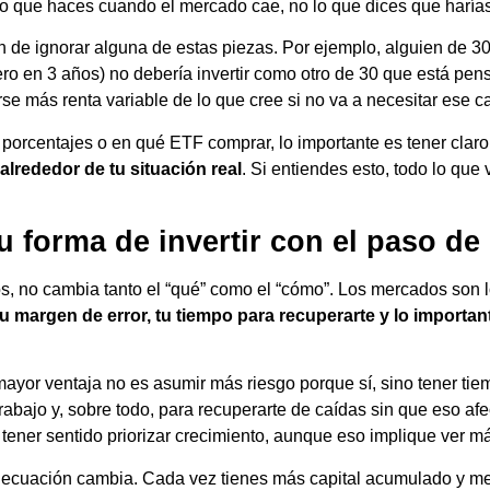
 lo que haces cuando el mercado cae, no lo que dices que haría
n de ignorar alguna de estas piezas. Por ejemplo, alguien de 30
ro en 3 años) no debería invertir como otro de 30 que está pen
se más renta variable de lo que cree si no va a necesitar ese c
 porcentajes o en qué ETF comprar, lo importante es tener claro
alrededor de tu situación real
. Si entiendes esto, todo lo qu
 forma de invertir con el paso de
, no cambia tanto el “qué” como el “cómo”. Los mercados son 
tu margen de error, tu tiempo para recuperarte y lo importa
ayor ventaja no es asumir más riesgo porque sí, sino tener tie
abajo y, sobre todo, para recuperarte de caídas sin que eso afe
tener sentido priorizar crecimiento, aunque eso implique ver má
a ecuación cambia. Cada vez tienes más capital acumulado y m