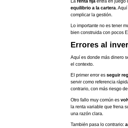
La
renta fija
entra en juego 
equilibrio a la cartera
. Aqu
complicar la gestión.
Lo importante no es tener mu
bien construida con pocos E
Errores al inve
Aquí es donde más dinero se
el contexto.
El primer error es
seguir re
servir como referencia rápi
contrario, con más riesgo d
Otro fallo muy común es
vol
la renta variable que frena 
una razón clara.
También pasa lo contrario:
a