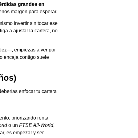
pérdidas grandes en
menos margen para esperar.
mismo invertir sin tocar ese
ga a ajustar la cartera, no
idez—, empiezas a ver por
no encaja contigo suele
años)
deberías enfocar tu cartera
ento, priorizando renta
rld
o un
FTSE All-World
,
ar, es empezar y ser