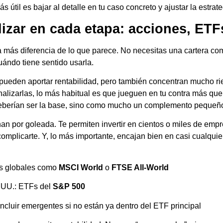
 útil es bajar al detalle en tu caso concreto y ajustar la estrateg
lizar en cada etapa: acciones, ETFs
a más diferencia de lo que parece. No necesitas una cartera co
uándo tiene sentido usarla.
pueden aportar rentabilidad, pero también concentran mucho rie
alizarlas, lo más habitual es que jueguen en tu contra más que a
deberían ser la base, sino como mucho un complemento pequeñ
an por goleada. Te permiten invertir en cientos o miles de emp
omplicarte. Y, lo más importante, encajan bien en casi cualquier 
Fs globales como
MSCI World
o
FTSE All-World
 UU.: ETFs del
S&P 500
incluir emergentes si no están ya dentro del ETF principal