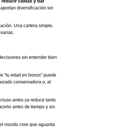
a
reducir caídas y dar
portan diversificación sin
uación. Una cartera simple,
sarias.
decisiones sin entender bien
 de “tu edad en bonos” puede
asiado conservadora o, al
ncluso antes ya reduce tanto
acerlo antes de tiempo y sin
 el mundo cree que aguanta