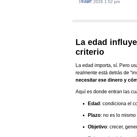
16 Abr, 2026 1:52 pm
La edad influye
criterio
La edad importa, sí. Pero usa
realmente está detrás de “i
necesitar ese dinero y cómo
Aquí es donde entran las cua
Edad
: condiciona el c
Plazo
: no es lo mismo 
Objetivo
: crecer, gen