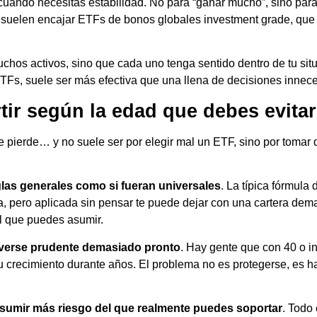
cuando necesitas estabilidad. No para “ganar mucho”, sino par
í suelen encajar ETFs de bonos globales investment grade, que a
chos activos, sino que cada uno tenga sentido dentro de tu sit
TFs, suele ser más efectiva que una llena de decisiones innece
rtir según la edad que debes evitar
 pierde… y no suele ser por elegir mal un ETF, sino por tomar 
glas generales como si fueran universales
. La típica fórmula
da, pero aplicada sin pensar te puede dejar con una cartera dem
el que puedes asumir.
verse prudente demasiado pronto
. Hay gente que con 40 o i
su crecimiento durante años. El problema no es protegerse, es h
sumir más riesgo del que realmente puedes soportar
. Todo