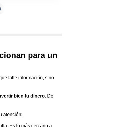
ncionan para un
ue falte información, sino
nvertir bien tu dinero
. De
u atención:
cilla. Es lo más cercano a