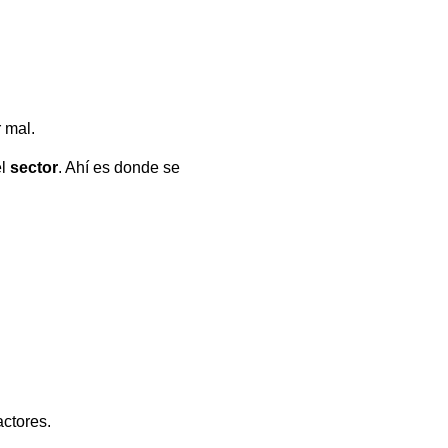
r mal.
el
sector
. Ahí es donde se
actores.