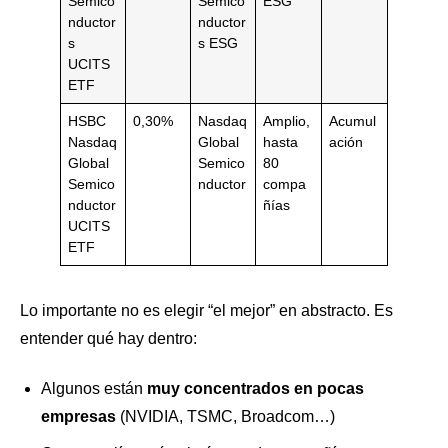
Semico
Semico
ESG
nductor
nductor
s
s ESG
UCITS
ETF
HSBC
0,30%
Nasdaq
Amplio,
Acumul
Nasdaq
Global
hasta
ación
Global
Semico
80
Semico
nductor
compa
nductor
ñías
UCITS
ETF
Lo importante no es elegir “el mejor” en abstracto. Es
entender qué hay dentro:
Algunos están
muy concentrados en pocas
empresas
(NVIDIA, TSMC, Broadcom…)