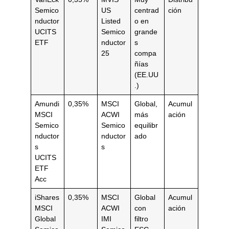
Semico
US
centrad
ción
nductor
Listed
o en
UCITS
Semico
grande
ETF
nductor
s
25
compa
ñías
(EE.UU
.)
Amundi
0,35%
MSCI
Global,
Acumul
MSCI
ACWI
más
ación
Semico
Semico
equilibr
nductor
nductor
ado
s
s
UCITS
ETF
Acc
iShares
0,35%
MSCI
Global
Acumul
MSCI
ACWI
con
ación
Global
IMI
filtro