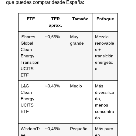
que puedes comprar desde España:
ETF
TER
Tamaño
Enfoque
aprox.
iShares
~0,65%
Muy
Mezcla
Global
grande
renovable
Clean
s +
Energy
transición
Transition
energétic
UCITS
a
ETF
L&G
~0,49%
Medio
Más
Clean
diversifica
Energy
do,
UCITS
menos
ETF
concentra
do
WisdomTr
~0,45%
Pequeño
Más puro
ee
en