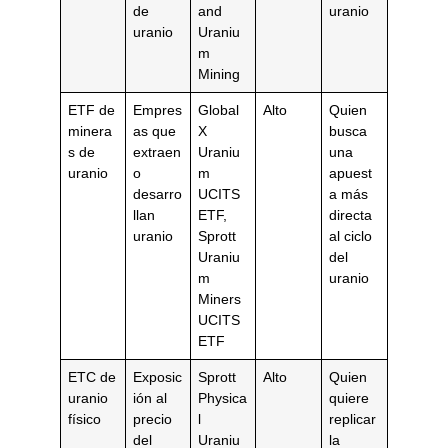
de
and
uranio
uranio
Uraniu
m
Mining
ETF de
Empres
Global
Alto
Quien
minera
as que
X
busca
s de
extraen
Uraniu
una
uranio
o
m
apuest
desarro
UCITS
a más
llan
ETF,
directa
uranio
Sprott
al ciclo
Uraniu
del
m
uranio
Miners
UCITS
ETF
ETC de
Exposic
Sprott
Alto
Quien
uranio
ión al
Physica
quiere
físico
precio
l
replicar
del
Uraniu
la