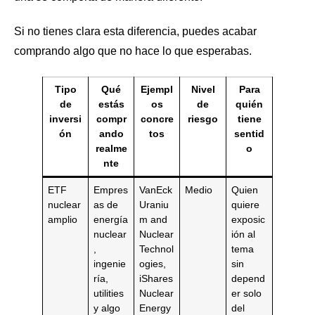
Si no tienes clara esta diferencia, puedes acabar
comprando algo que no hace lo que esperabas.
Tipo
Qué
Ejempl
Nivel
Para
de
estás
os
de
quién
inversi
compr
concre
riesgo
tiene
ón
ando
tos
sentid
realme
o
nte
ETF
Empres
VanEck
Medio
Quien
nuclear
as de
Uraniu
quiere
amplio
energía
m and
exposic
nuclear
Nuclear
ión al
,
Technol
tema
ingenie
ogies,
sin
ría,
iShares
depend
utilities
Nuclear
er solo
y algo
Energy
del