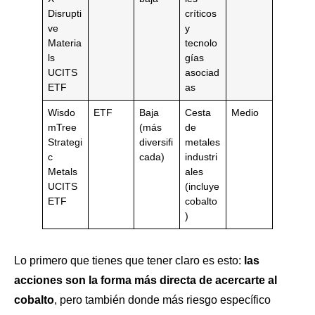
Disrupti
críticos
ve
y
Materia
tecnolo
ls
gías
UCITS
asociad
ETF
as
Wisdo
ETF
Baja
Cesta
Medio
mTree
(más
de
Strategi
diversifi
metales
c
cada)
industri
Metals
ales
UCITS
(incluye
ETF
cobalto
)
Lo primero que tienes que tener claro es esto:
las
acciones son la forma más directa de acercarte al
cobalto
, pero también donde más riesgo específico