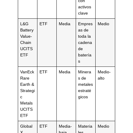
con
activos
clave
L&G
ETF
Media
Empres
Medio
Battery
as de
Value-
toda la
Chain
cadena
UCITS
de
ETF
batería
s
VanEck
ETF
Media
Minera
Medio-
Rare
s de
alto
Earth &
metales
Strategi
estraté
c
gicos
Metals
UCITS
ETF
Global
ETF
Media-
Materia
Medio
X
baja
les