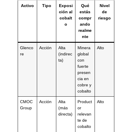
Activo
Tipo
Exposi
Qué
Nivel
ción al
estás
de
cobalt
compr
riesgo
o
ando
realme
nte
Glenco
Acción
Alta
Minera
Alto
re
(indirec
global
ta)
con
fuerte
presen
cia en
cobre y
cobalto
CMOC
Acción
Alta
Product
Alto
Group
(más
or
directa)
relevan
te de
cobalto