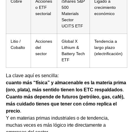
Cobre
Acciones
iShares S&P
Ligado a
o ETF
500
crecimiento
sectorial
Materials
económico
Sector
UCITS ETF
Litio /
Acciones
Global X
Tendencia a
Cobalto
del
Lithium &
largo plazo
sector
Battery Tech
(electrificación)
ETF
La clave aquí es sencilla:
cuanto más “física” y almacenable es la materia prima
(oro, plata), más sentido tienen los ETC respaldados
.
Cuanto más depende de futuros (petróleo, gas, café),
más cuidado tienes que tener con cómo replica el
precio
.
Y en materias primas industriales o de tendencia,
muchas veces es más lógico irte directamente a