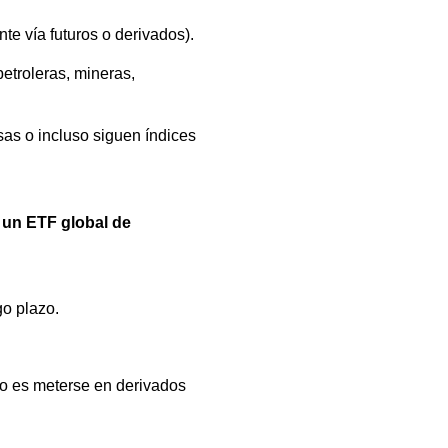
nte vía futuros o derivados).
etroleras, mineras,
as o incluso siguen índices
 un ETF global de
go plazo.
l no es meterse en derivados