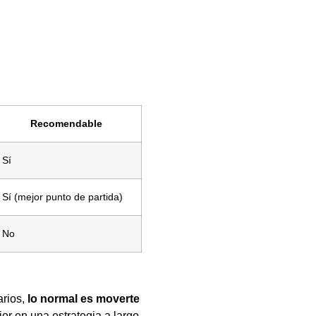
Recomendable
Sí
Sí (mejor punto de partida)
No
arios,
lo normal es moverte
or en una estrategia a largo