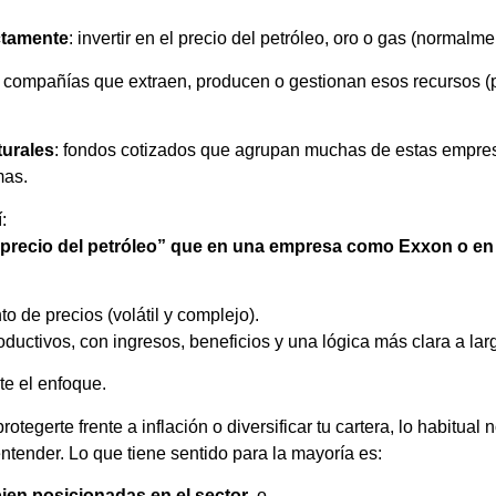
ctamente
: invertir en el precio del petróleo, oro o gas (normalme
: compañías que extraen, producen o gestionan esos recursos (p
turales
: fondos cotizados que agrupan muchas de estas empres
mas.
:
l “precio del petróleo” que en una empresa como Exxon o en
o de precios (volátil y complejo).
oductivos, con ingresos, beneficios y una lógica más clara a lar
e el enfoque.
otegerte frente a inflación o diversificar tu cartera, lo habitua
entender. Lo que tiene sentido para la mayoría es:
ien posicionadas en el sector
, o