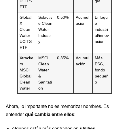
UCITS
gía
ETF
Global
Solactiv
0,50%
Acumul
Enfoqu
X
e Clean
ación
e
Clean
Water
industri
Water
Industr
al/innov
UCITS
y
ación
ETF
Xtracke
MSCI
0,35%
Acumul
Más
rs
Clean
ación
ESG,
MSCI
Water
fondo
Global
&
pequeñ
Clean
Sanitati
o
Water
on
Ahora, lo importante no es memorizar nombres. Es
entender
qué cambia entre ellos
:
Algunos están más centrados en
utilities