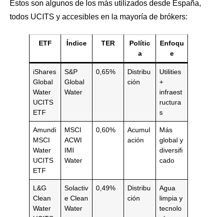
Estos son algunos de los más utilizados desde España,
todos UCITS y accesibles en la mayoría de brókers:
ETF
Índice
TER
Polític
Enfoqu
a
e
iShares
S&P
0,65%
Distribu
Utilities
Global
Global
ción
+
Water
Water
infraest
UCITS
ructura
ETF
s
Amundi
MSCI
0,60%
Acumul
Más
MSCI
ACWI
ación
global y
Water
IMI
diversifi
UCITS
Water
cado
ETF
L&G
Solactiv
0,49%
Distribu
Agua
Clean
e Clean
ción
limpia y
Water
Water
tecnolo