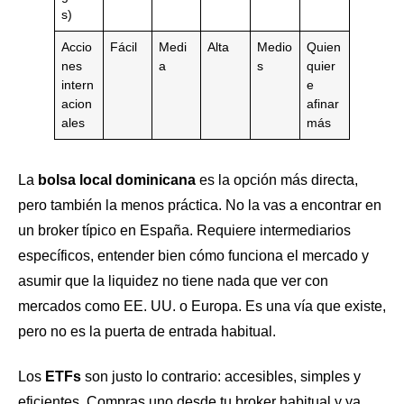
s)
Accio
Fácil
Medi
Alta
Medio
Quien
nes
a
s
quier
intern
e
acion
afinar
ales
más
La
bolsa local dominicana
es la opción más directa,
pero también la menos práctica. No la vas a encontrar en
un broker típico en España. Requiere intermediarios
específicos, entender bien cómo funciona el mercado y
asumir que la liquidez no tiene nada que ver con
mercados como EE. UU. o Europa. Es una vía que existe,
pero no es la puerta de entrada habitual.
Los
ETFs
son justo lo contrario: accesibles, simples y
eficientes. Compras uno desde tu broker habitual y ya