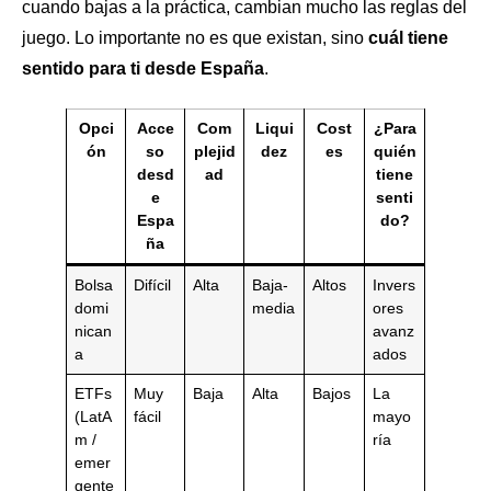
cuando bajas a la práctica, cambian mucho las reglas del
juego. Lo importante no es que existan, sino
cuál tiene
sentido para ti desde España
.
Opci
Acce
Com
Liqui
Cost
¿Para
ón
so
plejid
dez
es
quién
desd
ad
tiene
e
senti
Espa
do?
ña
Bolsa
Difícil
Alta
Baja-
Altos
Invers
domi
media
ores
nican
avanz
a
ados
ETFs
Muy
Baja
Alta
Bajos
La
(LatA
fácil
mayo
m /
ría
emer
gente