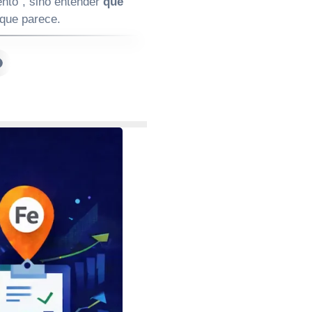
ento”, sino entender
qué
 que parece.