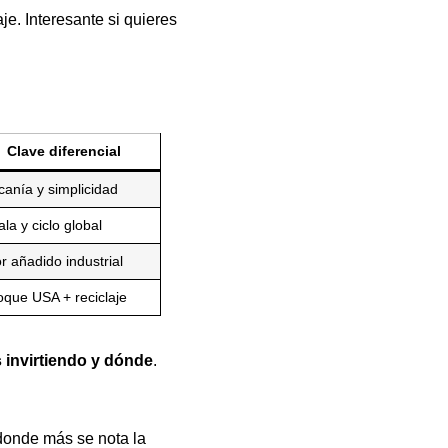
e. Interesante si quieres
Clave diferencial
canía y simplicidad
la y ciclo global
r añadido industrial
oque USA + reciclaje
 invirtiendo y dónde
.
o donde más se nota la