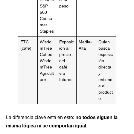
S&P
peso
500
Consu
mer
Staples
ETC
Wisdo
Exposic
Media-
Quien
(café)
mTree
ión al
Alta
busca
Coffee,
precio
exposic
Wisdo
del
ión
mTree
café
directa
Agricult
vía
y
ure
futuros
entiend
e el
product
o
La diferencia clave está en esto:
no todos siguen la
misma lógica ni se comportan igual
.