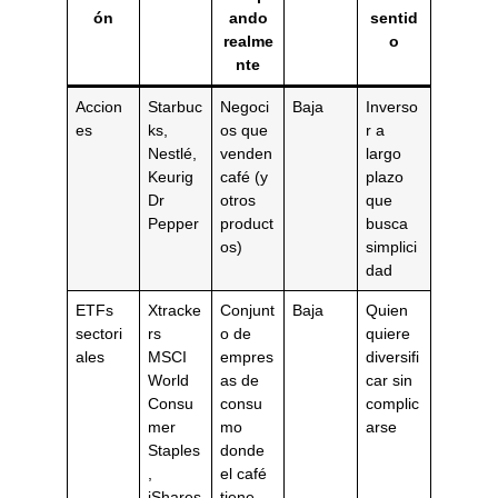
ón
ando
sentid
realme
o
nte
Accion
Starbuc
Negoci
Baja
Inverso
es
ks,
os que
r a
Nestlé,
venden
largo
Keurig
café (y
plazo
Dr
otros
que
Pepper
product
busca
os)
simplici
dad
ETFs
Xtracke
Conjunt
Baja
Quien
sectori
rs
o de
quiere
ales
MSCI
empres
diversifi
World
as de
car sin
Consu
consu
complic
mer
mo
arse
Staples
donde
,
el café
iShares
tiene