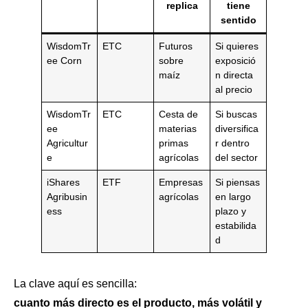
replica
tiene
sentido
WisdomTr
ETC
Futuros
Si quieres
ee Corn
sobre
exposició
maíz
n directa
al precio
WisdomTr
ETC
Cesta de
Si buscas
ee
materias
diversifica
Agricultur
primas
r dentro
e
agrícolas
del sector
iShares
ETF
Empresas
Si piensas
Agribusin
agrícolas
en largo
ess
plazo y
estabilida
d
La clave aquí es sencilla:
cuanto más directo es el producto, más volátil y